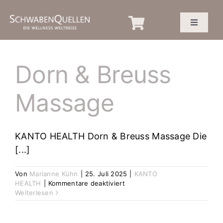
Zum
Inhalt
Toggle
springen
Navigatio
NEWS
Dorn & Breuss
PREISE & INFOS
Massage
BEREICHE
KANTO HEALTH Dorn & Breuss Massage Die
PRIVATE SPA
[...]
Von
Marianne Kühn
|
25. Juli 2025
|
KANTO
EVENTS
für
HEALTH
|
Kommentare deaktiviert
Dorn
Weiterlesen
&
FAQ
Breuss
Massage