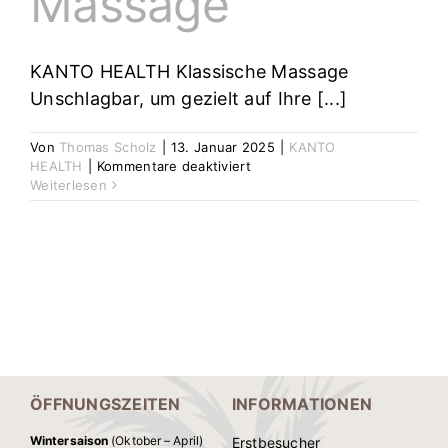
Massage
KANTO HEALTH Klassische Massage
Unschlagbar, um gezielt auf Ihre [...]
Von
Thomas Scholz
|
13. Januar 2025
|
KANTO
für
HEALTH
|
Kommentare deaktiviert
Klassische
Weiterlesen
Massage
ÖFFNUNGSZEITEN
INFORMATIONEN
Wintersaison
(Oktober – April)
Erstbesucher