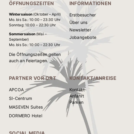
ÖFFNUNGSZEITEN
INFORMATIONEN
Wintersaison
(Oktober – April)
Erstbesucher
Mo. bis Sa.: 10:00 – 23:30 Uhr
Über uns
Sonntag: 10:00 – 22:30 Uhr
Newsletter
Sommersaison
(Mai –
Jobangebote
September)
Mo. bis So.: 10:00 – 22:30 Uhr
Die Öffnungszeiten gelten
auch an Feiertagen.
PARTNER VOR ORT
KONTAKT/ANREISE
APCOA
Kontakt
Anfahrt
SI-Centrum
Parken
MASEVEN Suites
DORMERO Hotel
SOCIAL MEDIA