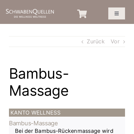
Zum
Inhalt
Toggle
springen
Navigatio
NEWS
Zurück
Vor
PREISE & INFOS
Bambus-
BEREICHE
Massage
PRIVATE SPA
EVENTS
KANTO WELLNESS
Bambus-Massage
FAQ
Bei der Bambus-Rückenmassage wird